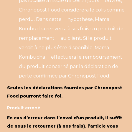
pas localisé à l’issue de ces 21 jours ouvrés,
Chronopost Food considèrera le colis comme
perdu. Dans cette hypothèse, Mama
Kombucha renverra à ses frais un produit de
remplacement au client. Si le produit
venait à ne plus être disponible, Mama
Kombucha effectuera le remboursement
du produit concerné par la déclaration de
perte confirmée par Chronopost Food.
Seules les déclarations fournies par Chronopost
Food pourront faire foi.
Produit erroné
En cas d’erreur dans l’envoi d’un produit, il suffit
de nous le retourner (à nos frais), l’article vous