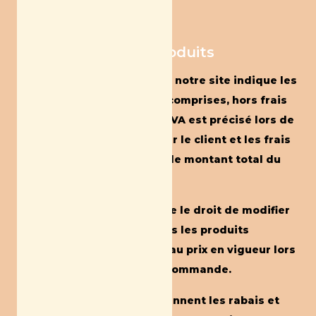
ambiant plus de 24h.
Article 4. Prix des produits
La rubrique « Boutique » de notre site indique les
prix en euros toutes taxes comprises, hors frais
de port. Le montant de la TVA est précisé lors de
la sélection d’un produit par le client et les frais
de port apparaissent dans le montant total du
panier.
Mama Kombucha se réserve le droit de modifier
ses prix à tout moment mais les produits
commandés sont facturés au prix en vigueur lors
de l’enregistrement de la commande.
Les tarifs proposés comprennent les rabais et