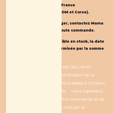
kombucha.fr
sont livrés en France
métropolitaine(hors DOM TOM et Corse).
Pour une livraison à l’étranger, contactez Mama
Kombucha par mail avant toute commande.
Lorsque l’article est disponible en stock, la date
limite de livraison est déterminée par la somme
des 2 éléments suivants :
Le délai d’expédition est calculé en
fonction du temps de vérification de la
fiabilité de vos informations saisies à compter
de la prise en compte de votre paiement,
de la préparation de votre commande et de
la prise en charge du colis par le