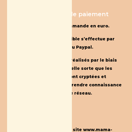
Article 7. Modalités de paiement
Le prix est exigible à la commande en euro.
Le mode de paiement possible s’effectue par
carte bancaire(via Stripe) ou Paypal.
Les paiements Stripe sont réalisés par le biais
d’un système sécurisé de telle sorte que les
informations transmises sont cryptées et
qu’aucun tiers ne peut en prendre connaissance
au cours du transport sur le réseau.
Article 8. Livraison
Livraison à votre domicile
Les produits achetés sur le site
www.mama-