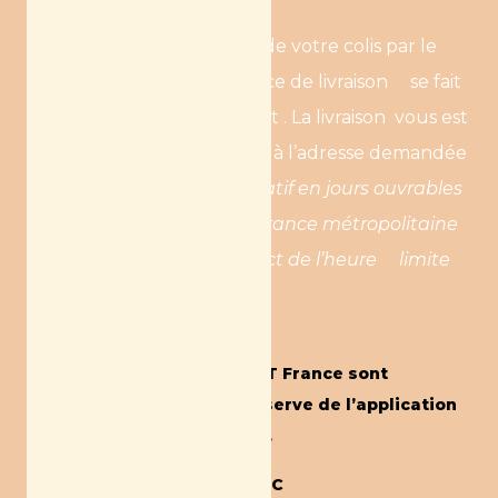
transporteur ;
Le délai de livraison de votre colis par le
transporteur : Le service de livraison se fait
avec l’offre Chronopost . La livraison vous est
livré en main propre à l’adresse demandée
avant 13h.
(Délai indicatif en jours ouvrables
pour les envois en France métropolitaine
sous réserve du respect de l’heure limite
de dépôt).
Tarifs de livraison
Les envois en CHRONOPOST France sont
assujettis à la TVA sous réserve de l’application
des règles de territorialité.
La livraison est de 6€90 TTC