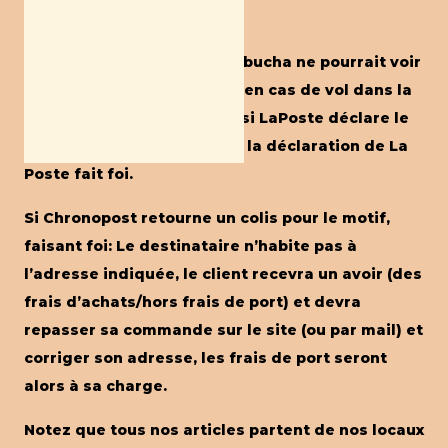
Réception du colis
Pour les envois, Mama Kombucha ne pourrait voir
sa responsabilité engagée en cas de vol dans la
boite aux lettres du client (si LaPoste déclare le
colis comme « livré ») seule la déclaration de La
Poste fait foi.
Si Chronopost retourne un colis pour le motif,
faisant foi: Le destinataire n’habite pas à
l’adresse indiquée, le client recevra un avoir (des
frais d’achats/hors frais de port) et devra
repasser sa commande sur le site (ou par mail) et
corriger son adresse, les frais de port seront
alors à sa charge.
Notez que tous nos articles partent de nos locaux