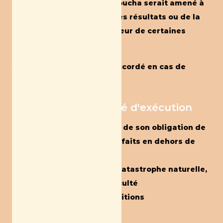
ristournes que Mama Kombucha serait amené à
octroyer compte tenu de ses résultats ou de la
prise en charge par l’acheteur de certaines
prestations.
Aucun escompte ne sera accordé en cas de
paiement anticipé.
Article 5. Impossibilité d'exécution
Mama Kombucha est libéré de son obligation de
livrer par la survenance de faits en dehors de
son contrôle et de nature
exceptionnelle(incendies, catastrophe naturelle,
grève des transports, difficulté
d’approvisionnement, conditions
météorologiques etc…).