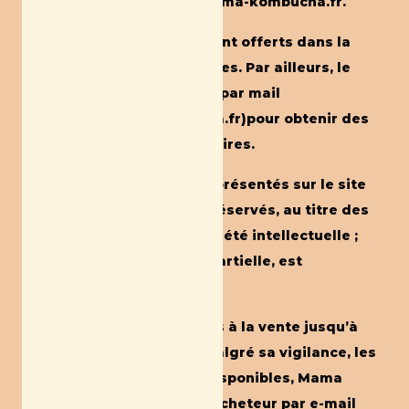
Boutique » du site
www.mama-kombucha.fr
.
Ces produits et services sont offerts dans la
limite des stocks disponibles. Par ailleurs, le
client peut nous contacter par mail
(contact@mama-kombucha.fr)pour obtenir des
informations complémentaires.
Tous les textes et images présentés sur le site
de Mama Kombucha sont réservés, au titre des
droits d’auteur et de propriété intellectuelle ;
leur reproduction, même partielle, est
strictement interdite.
Nos produits sont proposés à la vente jusqu’à
épuisement du stock. Si malgré sa vigilance, les
articles proposés sont indisponibles, Mama
Kombucha en informera l’acheteur par e-mail