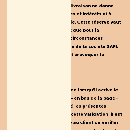
Un retard éventuel dans la livraison ne donne
aucun droit à des dommages et intérêts ni à
l’annulation de la commande. Cette réserve vaut
aussi bien pour le transport que pour la
fabrication dont certaines circonstances
indépendantes de la volonté de la société SARL
Mama Kombucha pourraient provoquer le
ralentissement.
Article 6. Commande
Le client valide sa commande lorsqu’il active le
lien «Valider la Commande » en bas de la page «
Panier » après avoir accepté les présentes
conditions de vente. Avant cette validation, il est
systématiquement proposé au client de vérifier