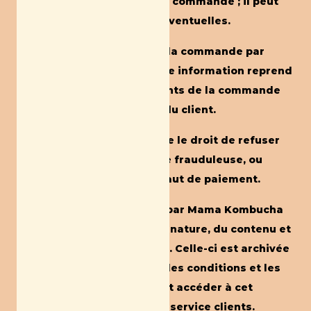
chacun des éléments de sa commande ; il peut
ainsi corriger ses erreurs éventuelles.
Mama Kombucha confirme la commande par
courrier électronique ; cette information reprend
notamment tous les éléments de la commande
et le droit de rétractation du client.
Mama Kombucha se réserve le droit de refuser
toute commande présumée frauduleuse, ou
douteuse ou en cas de défaut de paiement.
Les données enregistrées par Mama Kombucha
constituent la preuve de la nature, du contenu et
de la date de la commande. Celle-ci est archivée
par Mama Kombucha dans les conditions et les
délais légaux ; le client peut accéder à cet
archivage en contactant le service clients.