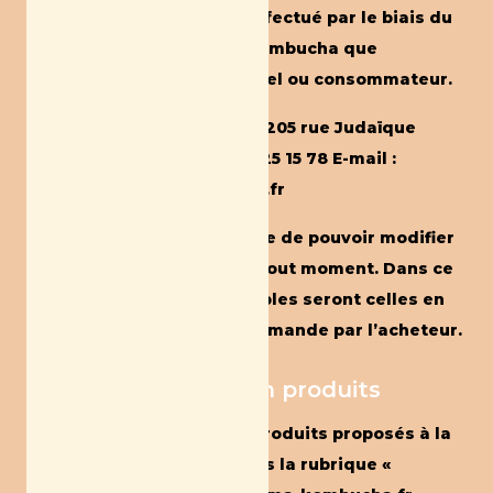
applicables à tout achat effectué par le biais du
site marchand de Mama Kombucha que
l’acheteur soit professionnel ou consommateur.
Mama KombuchaAdresse : 205 rue Judaïque
33000 BordeauxTel. : 06 15 25 15 78 E-mail :
contact@mama-kombucha.fr
Mama Kombucha se réserve de pouvoir modifier
ses conditions de vente à tout moment. Dans ce
cas, les conditions applicables seront celles en
vigueur à la date de la commande par l’acheteur.
Article 2. Information produits
Les caractéristiques des produits proposés à la
vente sont présentées dans la rubrique «