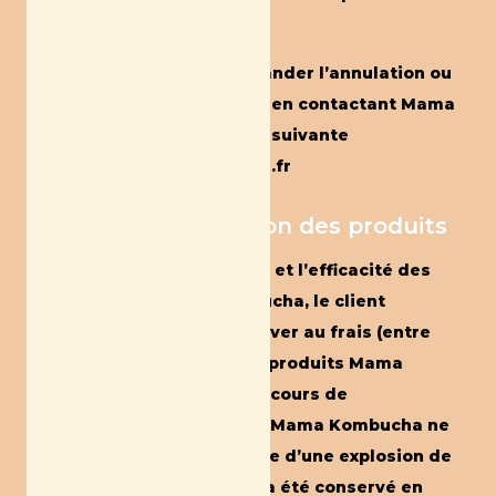
dans les meilleurs délais.
Le client pourra alors demander l’annulation ou
l’échange de la commande en contactant Mama
Kombucha à l’adresse mail suivante
:contact@mama-kombucha.fr
Article 3. Conservation des produits
Afin de préserver la qualité et l’efficacité des
produitsSARL Mama Kombucha, le client
s’engage à toujours conserver au frais (entre
4°cet 7 degrés celsius) les produits Mama
Kombucha, qu’ils soient en cours de
consommation ou stockés. Mama Kombucha ne
saura être tenu responsable d’une explosion de
bouteille si cette dernière a été conservé en