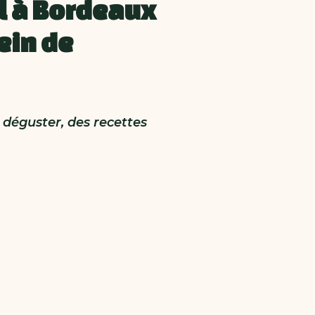
l à Bordeaux
ein de
 déguster, des recettes