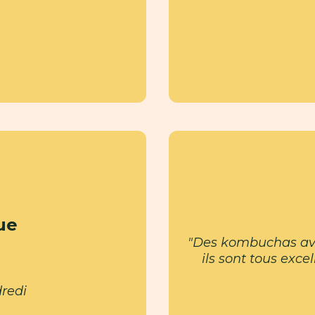
ue
"Des kombuchas avec
ils sont tous exce
redi